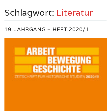
springen
Schlagwort:
Literatur
19. JAHRGANG – HEFT 2020/II