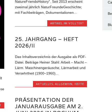
NatureFriendsHistory“. Seit 2013 erscheint
Ca
zweimal jährlich NaturFreundeGeschichte;
mit Fachbeiträgen, Dokumentationen...
Be
ARTIKEL IM VOLLTEXT
Bl
25. JAHRGANG – HEFT
2026/II
Das Inhaltsverzeichnis der Ausgabe als PDF-
Datei. Beiträge Heiner Stahl: Arbeit – Macht –
Lärm. Maschinengeräusche, Lärmarbeit und
Versehrtheit (1900–1960)...
lt
AKTUELLES
,
ALLGEMEIN
,
HEFTE
ese
PRÄSENTATION DER
JANUARAUSGABE AM 2.
T