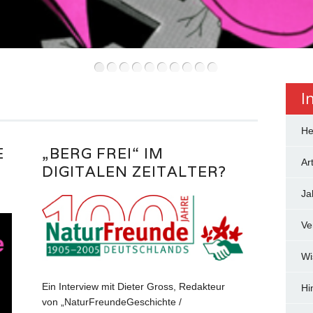
•
•
•
•
•
•
•
•
•
•
I
He
E
„BERG FREI“ IM
Art
DIGITALEN ZEITALTER?
Ja
Ve
Wi
Ein Interview mit Dieter Gross, Redakteur
Hi
von „NaturFreundeGeschichte /