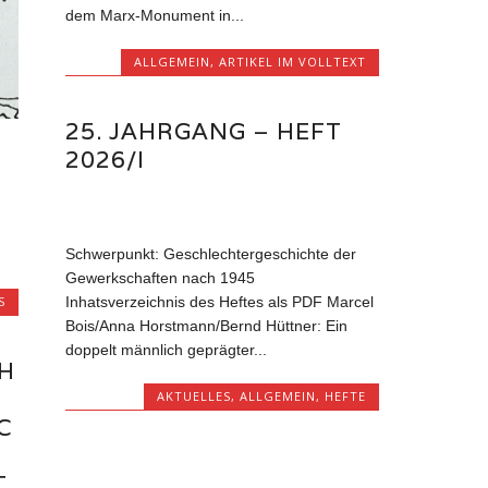
dem Marx-Monument in...
ALLGEMEIN
,
ARTIKEL IM VOLLTEXT
25. JAHRGANG – HEFT
2026/I
Schwerpunkt: Geschlechtergeschichte der
Gewerkschaften nach 1945
S
Inhatsverzeichnis des Heftes als PDF Marcel
Bois/Anna Horstmann/Bernd Hüttner: Ein
doppelt männlich geprägter...
H
AKTUELLES
,
ALLGEMEIN
,
HEFTE
C
T