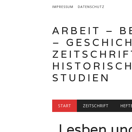
IMPRESSUM
DATENSCHUTZ
ARBEIT – 
– GESCHICH
ZEITSCHRIF
HISTORISC
STUDIEN
Hauptmenü
Zum
START
ZEITSCHRIFT
HEFT
Inhalt
springen
„Lesben und