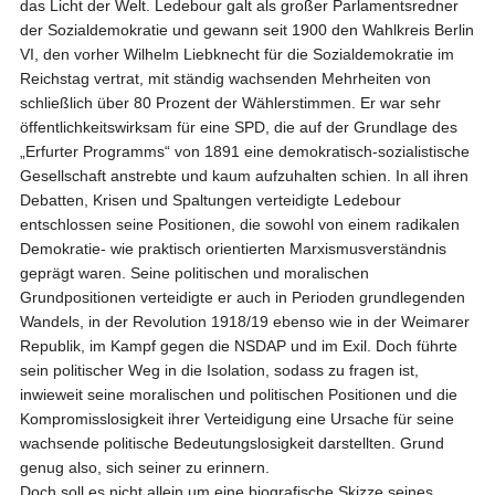
das Licht der Welt. Ledebour galt als großer Parlamentsredner
der Sozialdemokratie und gewann seit 1900 den Wahlkreis Berlin
VI, den vorher Wilhelm Liebknecht für die Sozialdemokratie im
Reichstag vertrat, mit ständig wachsenden Mehrheiten von
schließlich über 80 Prozent der Wählerstimmen. Er war sehr
öffentlichkeitswirksam für eine SPD, die auf der Grundlage des
„Erfurter Programms“ von 1891 eine demokratisch-sozialistische
Gesellschaft anstrebte und kaum aufzuhalten schien. In all ihren
Debatten, Krisen und Spaltungen verteidigte Ledebour
entschlossen seine Positionen, die sowohl von einem radikalen
Demokratie- wie praktisch orientierten Marxismusverständnis
geprägt waren. Seine politischen und moralischen
Grundpositionen verteidigte er auch in Perioden grundlegenden
Wandels, in der Revolution 1918/19 ebenso wie in der Weimarer
Republik, im Kampf gegen die NSDAP und im Exil. Doch führte
sein politischer Weg in die Isolation, sodass zu fragen ist,
inwieweit seine moralischen und politischen Positionen und die
Kompromisslosigkeit ihrer Verteidigung eine Ursache für seine
wachsende politische Bedeutungslosigkeit darstellten. Grund
genug also, sich seiner zu erinnern.
Doch soll es nicht allein um eine biografische Skizze seines