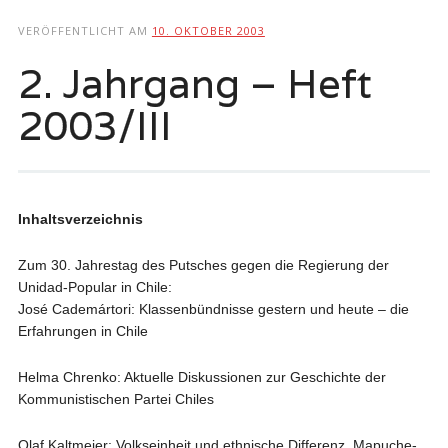
springen
VERÖFFENTLICHT AM
10. OKTOBER 2003
2. Jahrgang – Heft
2003/III
Inhaltsverzeichnis
Zum 30. Jahrestag des Putsches gegen die Regierung der
Unidad-Popular in Chile:
José Cademártori: Klassenbündnisse gestern und heute – die
Erfahrungen in Chile
Helma Chrenko: Aktuelle Diskussionen zur Geschichte der
Kommunistischen Partei Chiles
Olaf Kaltmeier: Volkseinheit und ethnische Differenz. Mapuche-