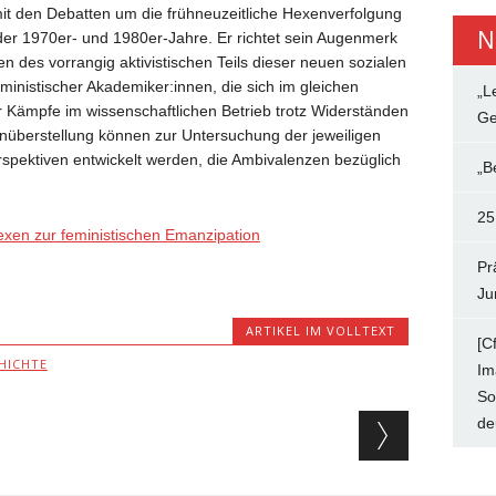
 mit den Debatten um die frühneuzeitliche Hexenverfolgung
N
r 1970er- und 1980er-Jahre. Er richtet sein Augenmerk
en des vorrangig aktivistischen Teils dieser neuen sozialen
ministischer Akademiker:innen, die sich im gleichen
„L
r Kämpfe im wissenschaftlichen Betrieb trotz Widerständen
Ge
überstellung können zur Untersuchung der jeweiligen
spektiven entwickelt werden, die Ambivalenzen bezüglich
„B
25
exen zur feministischen Emanzipation
Pr
Ju
ARTIKEL IM VOLLTEXT
[C
HICHTE
Im
So
ion
de