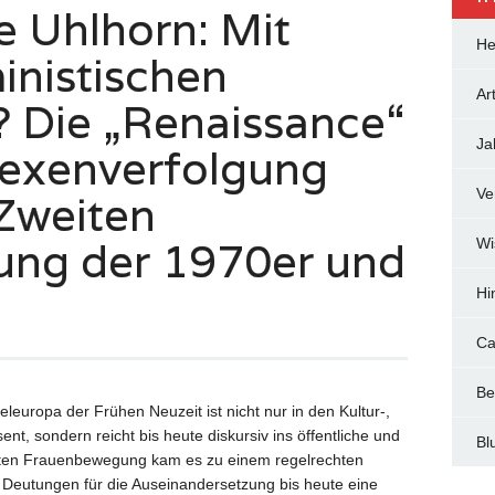
e Uhlhorn: Mit
He
inistischen
Art
 Die „Renaissance“
Ja
exenverfolgung
Ve
 Zweiten
ng der 1970er und
Wi
Hi
Ca
Be
uropa der Frühen Neuzeit ist nicht nur in den Kultur-,
nt, sondern reicht bis heute diskursiv ins öffentliche und
Bl
eiten Frauenbewegung kam es zu einem regelrechten
Deutungen für die Auseinandersetzung bis heute eine