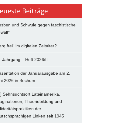
eueste Beiträge
esben und Schwule gegen faschistische
walt“
erg frei“ im digitalen Zeitalter?
. Jahrgang – Heft 2026/II
äsentation der Januarausgabe am 2.
ni 2026 in Bochum
f] Sehnsuchtsort Lateinamerika.
aginationen, Theoriebildung und
lidaritätspraktiken der
utschsprachigen Linken seit 1945