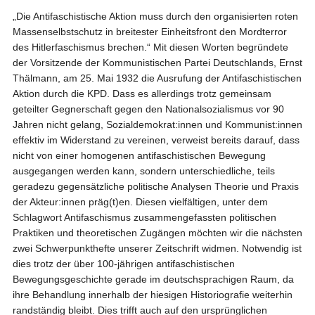
„Die Antifaschistische Aktion muss durch den organisierten roten
Massenselbstschutz in breitester Einheitsfront den Mordterror
des Hitlerfaschismus brechen.“ Mit diesen Worten begründete
der Vorsitzende der Kommunistischen Partei Deutschlands, Ernst
Thälmann, am 25. Mai 1932 die Ausrufung der Antifaschistischen
Aktion durch die KPD. Dass es allerdings trotz gemeinsam
geteilter Gegnerschaft gegen den Nationalsozialismus vor 90
Jahren nicht gelang, Sozialdemokrat:innen und Kommunist:innen
effektiv im Widerstand zu vereinen, verweist bereits darauf, dass
nicht von einer homogenen antifaschistischen Bewegung
ausgegangen werden kann, sondern unterschiedliche, teils
geradezu gegensätzliche politische Analysen Theorie und Praxis
der Akteur:innen präg(t)en. Diesen vielfältigen, unter dem
Schlagwort Antifaschismus zusammengefassten politischen
Praktiken und theoretischen Zugängen möchten wir die nächsten
zwei Schwerpunkthefte unserer Zeitschrift widmen. Notwendig ist
dies trotz der über 100-jährigen antifaschistischen
Bewegungsgeschichte gerade im deutschsprachigen Raum, da
ihre Behandlung innerhalb der hiesigen Historiografie weiterhin
randständig bleibt. Dies trifft auch auf den ursprünglichen