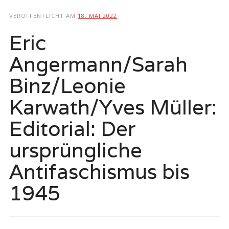
springen
VERÖFFENTLICHT AM
18. MAI 2022
Eric
Angermann/Sarah
Binz/Leonie
Karwath/Yves Müller:
Editorial: Der
ursprüngliche
Antifaschismus bis
1945