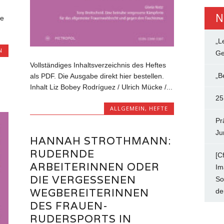
N
te
„L
N
Ge
Vollständiges Inhaltsverzeichnis des Heftes
„B
als PDF. Die Ausgabe direkt hier bestellen.
Inhalt Liz Bobey Rodríguez / Ulrich Mücke /...
25
ALLGEMEIN
,
HEFTE
Pr
Ju
HANNAH STROTHMANN:
RUDERNDE
[C
ARBEITERINNEN ODER
Im
DIE VERGESSENEN
So
WEGBEREITERINNEN
de
DES FRAUEN-
RUDERSPORTS IN