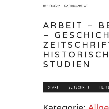
IMPRESSUM
DATENSCHUTZ
ARBEIT – 
– GESCHICH
ZEITSCHRIF
HISTORISC
STUDIEN
Hauptmenü
Zum
START
ZEITSCHRIFT
HEFT
Inhalt
springen
Kategorie:
Allg