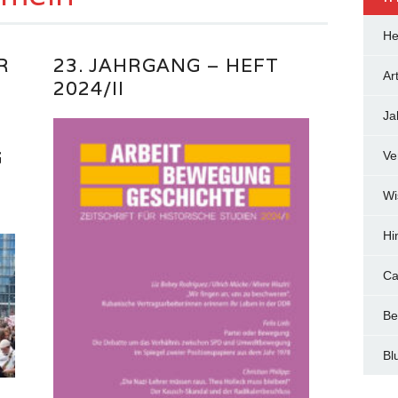
He
R
23. JAHRGANG – HEFT
Art
2024/II
Ja
G
Ve
Wi
Hi
Ca
Be
Bl